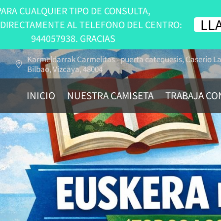
PARA CUALQUIER TIPO DE CONSULTA,
LL
DIRECTAMENTE AL TELEFONO DEL CENTRO:
944057938. GRACIAS
Karmeldarrak Carmelitas - puerta catequesis, Caserío L
Bilbao, Vizcaya, 48004
INICIO
NUESTRA CAMISETA
TRABAJA CO
CONTACTA CON NOSOTROS
¿NOS PONES