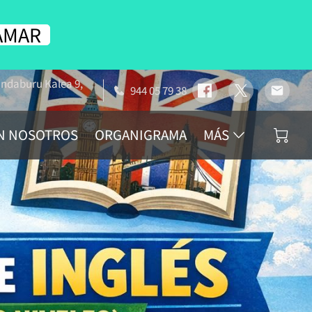
AMAR
andaburu Kalea 9,
944 05 79 38
N NOSOTROS
ORGANIGRAMA
MÁS
 UNA RESEÑA?
PUNTO DE RECOGIDA