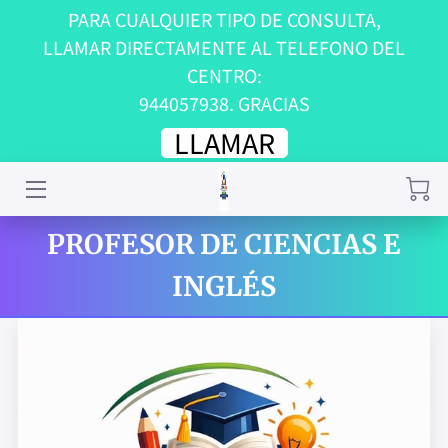
PARA CUALQUIER TIPO DE CONSULTA,
LLAMAR DIRECTAMENTE AL TELEFONO DEL
INICIO
CENTRO:
944057938. GRACIAS
NUESTRA CAMISETA
LLAMAR
TRABAJA CON NOSOTROS
ORGANIGRAMA
PROFESOR DE CIENCIAS E
CONTACTA CON NOSOTROS
INGLÉS
¿NOS PONES UNA RESEÑA?
PUNTO DE RECOGIDA