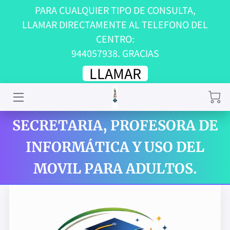
PARA CUALQUIER TIPO DE CONSULTA,
LLAMAR DIRECTAMENTE AL TELEFONO DEL
INICIO
CENTRO:
944057938. GRACIAS
NUESTRA CAMISETA
LLAMAR
TRABAJA CON NOSOTROS
ORGANIGRAMA
SECRETARIA, PROFESORA DE
CONTACTA CON NOSOTROS
INFORMÁTICA Y USO DEL
¿NOS PONES UNA RESEÑA?
MOVIL PARA ADULTOS.
PUNTO DE RECOGIDA